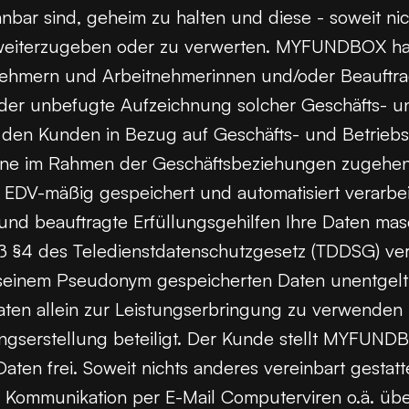
bar sind, geheim zu halten und diese - soweit nic
weiterzugeben oder zu verwerten. MYFUNDBOX hat 
tnehmern und Arbeitnehmerinnen und/oder Beauftrag
der unbefugte Aufzeichnung solcher Geschäfts- un
en den Kunden in Bezug auf Geschäfts- und Betri
 seine im Rahmen der Geschäftsbeziehungen zugeh
 EDV-mäßig gespeichert und automatisiert verarbei
d beauftragte Erfüllungsgehilfen Ihre Daten masc
§4 des Teledienstdatenschutzgesetz (TDDSG) verar
zu seinem Pseudonym gespeicherten Daten unentge
ten allein zur Leistungserbringung zu verwenden u
tungserstellung beteiligt. Der Kunde stellt MYFUN
Daten frei. Soweit nichts anderes vereinbart gesta
der Kommunikation per E-Mail Computerviren o.ä. ü