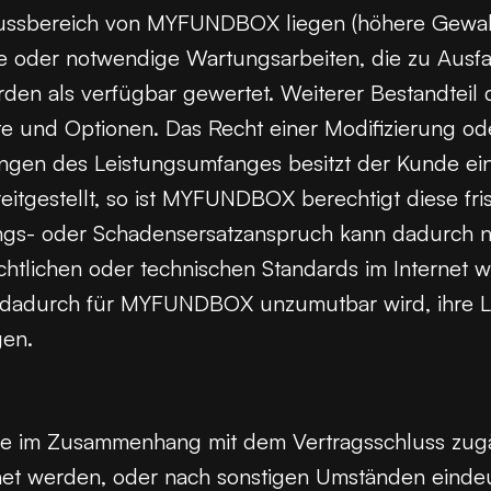
lussbereich von MYFUNDBOX liegen (höhere Gewalt, 
te oder notwendige Wartungsarbeiten, die zu Ausfal
den als verfügbar gewertet. Weiterer Bestandteil d
ete und Optionen. Das Recht einer Modifizierung o
gen des Leistungsumfanges besitzt der Kunde ein
eitgestellt, so ist MYFUNDBOX berechtigt diese f
tungs- oder Schadensersatzanspruch kann dadurch 
htlichen oder technischen Standards im Internet
 dadurch für MYFUNDBOX unzumutbar wird, ihre Le
gen.
he im Zusammenhang mit dem Vertragsschluss zugä
hnet werden, oder nach sonstigen Umständen eindeu