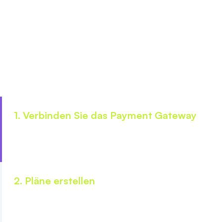
Erstellen Sie einen Link mit nur 3 einfachen Klicks
und teilen Sie den Link mit Ihren Kunden
1. Verbinden Sie das Payment Gateway
Verbinden Sie ein Zahlungs-Gateways und aktivieren
Sie Ihre vom Kunden bevorzugten Zahlungsmethoden
2. Pläne erstellen
Erstellen Sie Ihre eigenen Einmalig- oder
Abonnementpläne gemäß Ihren
Geschäftsanforderungen