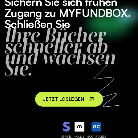
Sichern Sie sich frühen
Zugang zu MYFUNDBOX.
Schließen Sie
Ihre Bücher
schneller ab
und wachsen
Sie.
JETZT LOSLEGEN
STRIPE,
MOLLIE,
GOCARDLESS