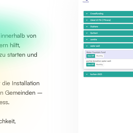
 innerhalb von
 hilft,
zu starten und
ie Installation
gten Gemeinden –
ess.
chkeit,