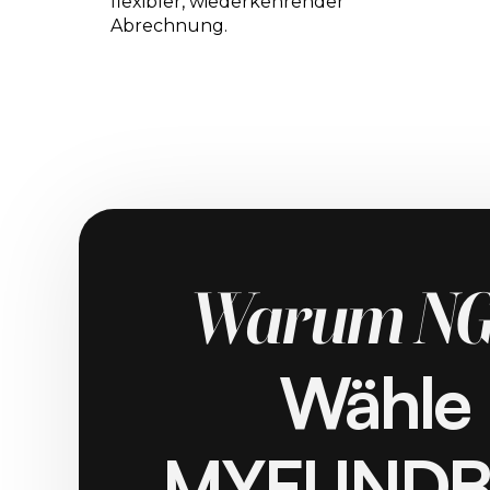
flexibler, wiederkehrender
Abrechnung.
Warum NG
Wähle
MYFUND