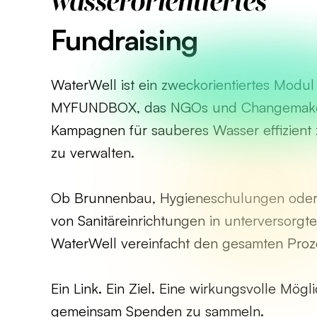
wasserorientiertes
Fundraising
WaterWell ist ein zweckorientiertes Modul
MYFUNDBOX, das NGOs und Changemakern
Kampagnen für sauberes Wasser effizient 
zu verwalten.
Ob Brunnenbau, Hygieneschulungen oder d
von Sanitäreinrichtungen in unterversor
WaterWell vereinfacht den gesamten Proz
Ein Link. Ein Ziel. Eine wirkungsvolle Mögli
gemeinsam Spenden zu sammeln.