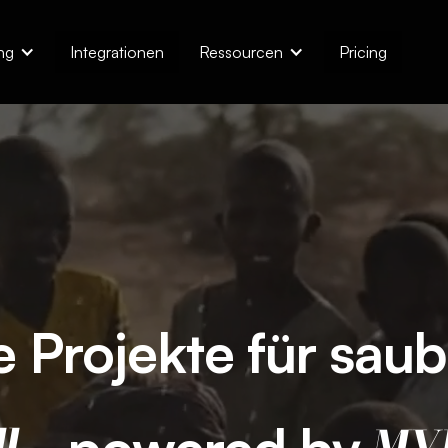
ng
Integrationen
Ressourcen
Pricing
e Projekte für sau
powered by