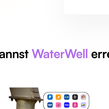
annst
WaterWell
err