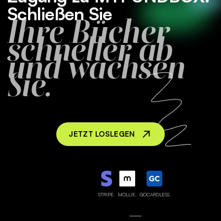
Schließen Sie
Ihre Bücher
schneller ab
und wachsen
Sie.
JETZT LOSLEGEN
STRIPE,
MOLLIE,
GOCARDLESS