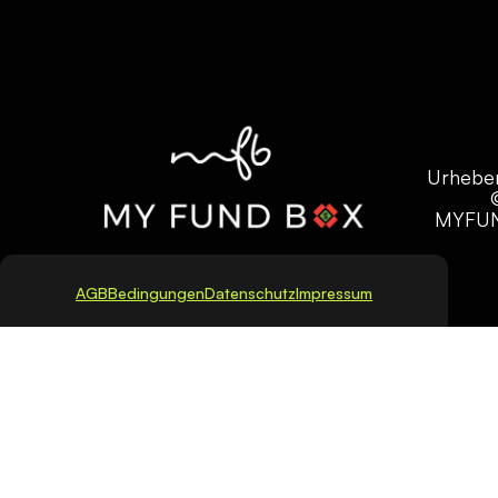
Urhebe
MYFU
AGB
Bedingungen
Datenschutz
Impressum