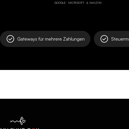
GOOGLE,
MICROSOFT,
& AMAZON
Gateways für mehrere Zahlungen
Steuerm