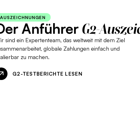
AUSZEICHNUNGEN
Der Anführer
G2-Ausze
r sind ein Expertenteam, das weltweit mit dem Ziel
usammenarbeitet, globale Zahlungen einfach und
kalierbar zu machen.
G2-TESTBERICHTE LESEN