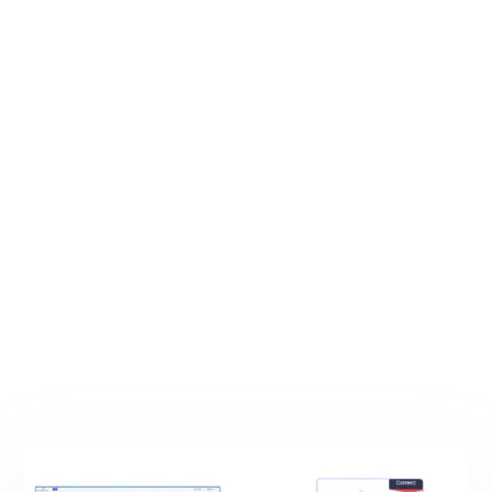
Grenzüberschreitende Compliance,
vereinfacht
Erledigen Sie Steuergesetze,
Rechnungsstellungsstandards und
Datenschutz in allen Regionen — alles
von einem Ort aus.