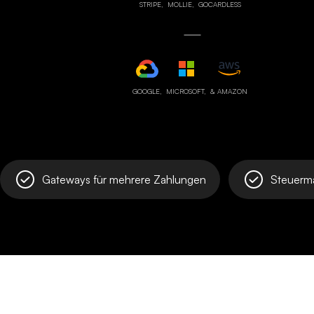
STRIPE,
MOLLIE,
GOCARDLESS
GOOGLE,
MICROSOFT,
& AMAZON
Gateways für mehrere Zahlungen
Steuerm