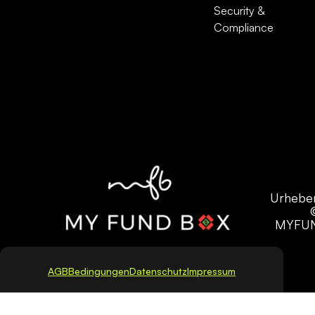
Security &
Compliance
Urhebe
MYFU
AGB
Bedingungen
Datenschutz
Impressum