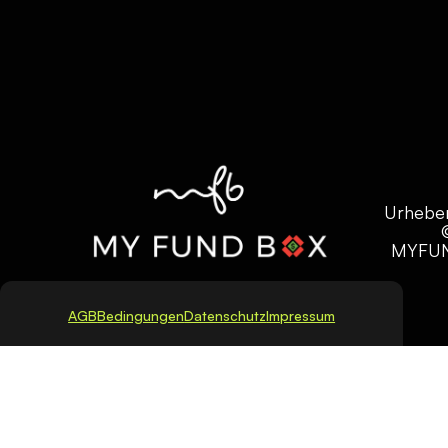
Urhebe
MYFU
AGB
Bedingungen
Datenschutz
Impressum