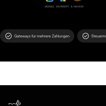
GOOGLE,
MICROSOFT,
& AMAZON
Gateways für mehrere Zahlungen
Steuerm